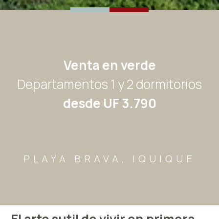
Venta en verde
Departamentos 1 y 2 dormitorios
desde UF 3.790
PLAYA BRAVA, IQUIQUE
El arte sutil de vivir en primera